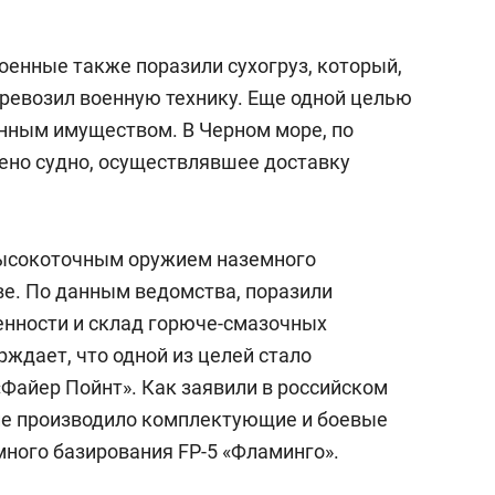
оенные также поразили сухогруз, который,
ревозил военную технику. Еще одной целью
енным имуществом. В Черном море, по
ено судно, осуществлявшее доставку
сокоточным оружием наземного
ве. По данным ведомства, поразили
нности и склад горюче-смазочных
ждает, что одной из целей стало
«Файер Пойнт». Как заявили в российском
ие производило комплектующие и боевые
много базирования FP-5 «Фламинго».