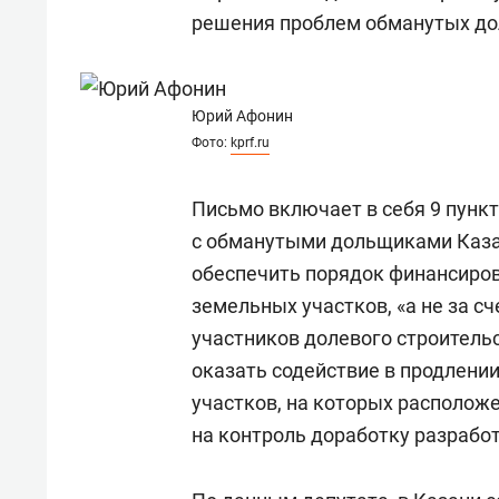
состоянием как основа
«Гонк
решения проблем обманутых д
антихрупких команд
Юрий Афонин
Фото:
kprf.ru
Письмо включает в себя 9 пунк
с обманутыми дольщиками Казан
обеспечить порядок финансиро
земельных участков, «а не за сч
участников долевого строительс
оказать содействие в продлени
участков, на которых располож
на контроль доработку разрабо