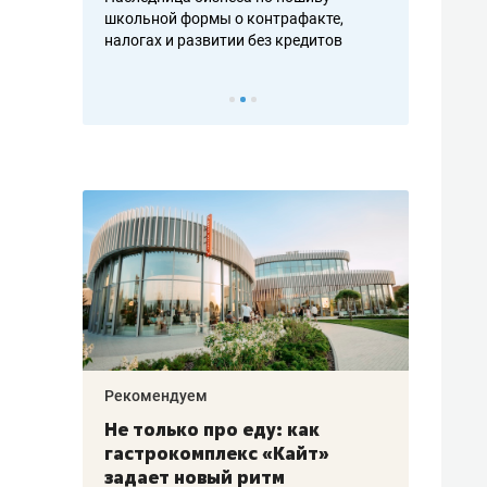
н, дотошных
школьной формы о контрафакте,
рынки, почем
осах мастеров
налогах и развитии без кредитов
чем интересе
Рекомендуем
Рекоме
аждые
Не только про еду: как
Элитн
канал»
гастрокомплекс «Кайт»
и бре
рии
задает новый ритм
гаран