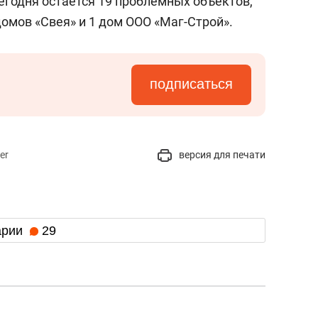
егодня остается 19 проблемных объектов,
домов «Свея» и 1 дом ООО «Маг-Строй».
подписаться
er
версия для печати
арии
29