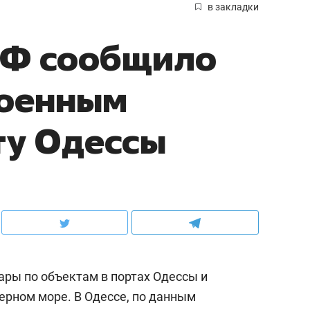
в закладки
Ф сообщило
военным
ту Одессы
ары по объектам в портах Одессы и
Черном море. В Одессе, по данным