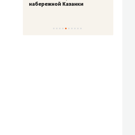
набережной Казанки
«Барк
«Рез