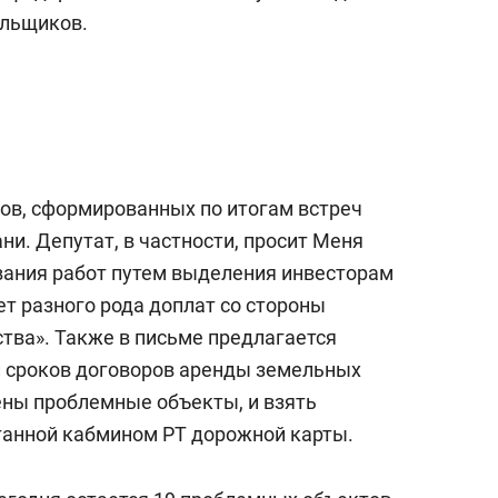
а Героев»
Казани
ольщиков.
тов, сформированных по итогам встреч
и. Депутат, в частности, просит Меня
вания работ путем выделения инвесторам
ет разного рода доплат со стороны
тва». Также в письме предлагается
и сроков договоров аренды земельных
ены проблемные объекты, и взять
танной кабмином РТ дорожной карты.