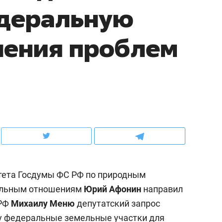
едеральную
рынки, почему надо знать аксакалов и
о трехкратном росте це
чем интересен Оман?
клиентах и чудных запр
шения проблем
ета Госдумы ФС РФ по природным
ндуем
Рекомендуем
мельным отношениям
Юрий Афонин
направил
ка, рок-концерт
«Прорывы случались к
 РФ
Михаилу Меню
депутатский запрос
н с чак-чаком: как
30 метров»: как «Водо
делеевске прошла
лечит подземные арте
у федеральные земельные участки для