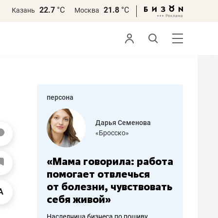
22.7
°С
21.8
°С
Казань
Москва
персона
бодец
Дарья Семенова
 решения»
«Бросско»
«Мама говорила: работа
«Не зна
вообще,
помогает отвлечься
правил,
от болезни, чувствовать
потерят
себя живой»
полгода
ирмы
Наследница бизнеса по пошиву
Как бизнесу 