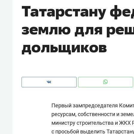
Татарстану ф
землю для ре
дольщиков
Первый зампредседателя Комит
Рекомендуем
Рекоме
ресурсам, собственности и зе
и Face
Опыт выживания в дикой
Мекси
министру строительства и ЖКХ
 будет
природе, работа
и ваго
ва»
с ментальным и физическим
в Мен
с просьбой выделить Татарстан