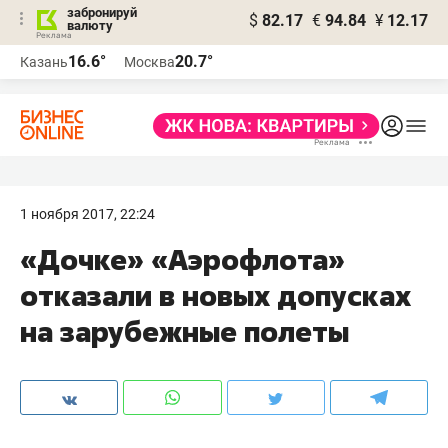
забронируй
$
82.17
€
94.84
¥
12.17
валюту
16.6°
20.7°
Казань
Москва
1 ноября 2017, 22:24
«Дочке» «Аэрофлота»
отказали в новых допусках
на зарубежные полеты