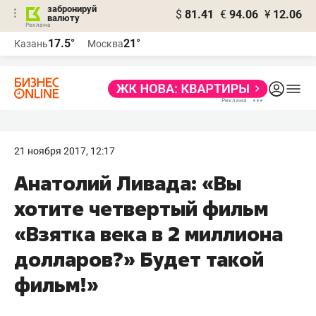
забронируй
$
81.41
€
94.06
¥
12.06
валюту
17.5°
21°
Казань
Москва
21 ноября 2017, 12:17
Анатолий Ливада: «Вы
хотите четвертый фильм
«Взятка века в 2 миллиона
долларов?» Будет такой
фильм!»