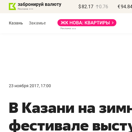
забронируй валюту
$
82.17
0.76
€
94.8
Казань
Закамье
Василь Мазитов
МАРТ
23 ноября 2017, 17:00
«Не зная местных
«
В Казани на зи
правил, бизнес может
н
потерять минимум
ч
фестивале выст
полгода»
р
Как бизнесу выйти на зарубежные
Вл