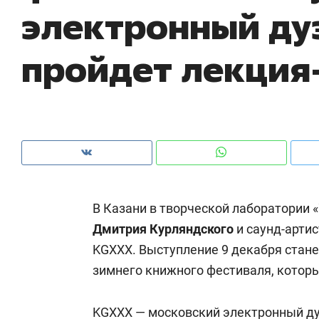
электронный ду
рынки, почему надо знать аксакалов и
о 
чем интересен Оман?
кл
пройдет лекция
В Казани в творческой лаборатории 
Дмитрия Курляндского
и саунд-арти
KGXXX. Выступление 9 декабря стан
Рекомендуем
Рекомендуем
зимнего книжного фестиваля, которы
Как ГК «МИР ГРУПП» и ВТБ
150 камер 
создают оазис жилого
ID вместо 
комфорта под Казанью
KGXXX — московский электронный дуэ
безопаснос