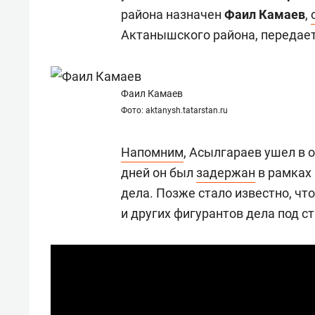
отвечают личным
состо
района назначен
Фаил Камаев
,
имуществом!»
антих
Актанышского района, передает
Фаил Камаев
Фото: aktanysh.tatarstan.ru
Напомним
, Асылгараев ушел в о
дней он был
задержан
в рамках
дела. Позже стало известно, чт
и других фигурантов дела под с