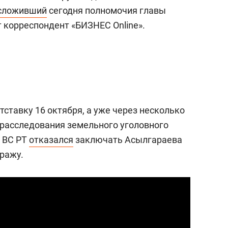
янием как основа
«Гонка Героев»
сложивший
сегодня полномочия главы
рупких команд
 корреспондент «БИЗНЕС Online».
тставку 16 октября, а уже через несколько
 расследования земельного уголовного
о ВС РТ
отказался
заключать Асылгараева
тражу.