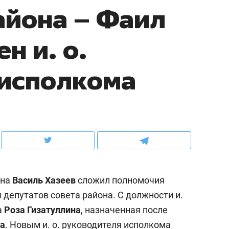
айона – Фаил
школьной формы о контрафакте,
рынки, почему надо зна
налогах и развитии без кредитов
чем интересен Оман?
н и. о.
 исполкома
она
Василь Хазеев
сложил полномочия
ндуем
Рекомендуем
 депутатов совета района. С должности и.
выживания в дикой
Мексика, рок-концерт
а
Роза Гизатуллина
, назначенная после
де, работа
и вагон с чак-чаком: ка
тальным и физическим
в Менделеевске прошл
а
. Новым и. о. руководителя исполкома