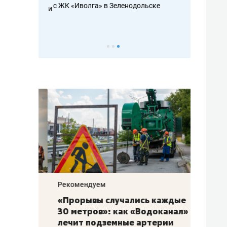
с ЖК «Иволга» в Зеленодольске
ть аксакалов и
школьной фор
налогах и раз
Рекомендуем
Рекоме
«Прорывы случались каждые
Не то
к
30 метров»: как «Водоканал»
гастр
а
лечит подземные артерии
задае