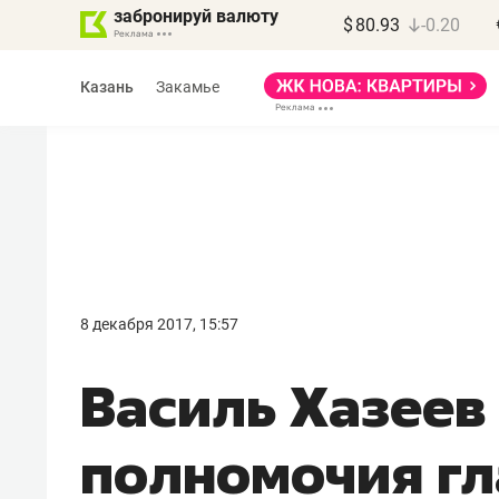
забронируй валюту
$
80.93
-0.20
Казань
Закамье
Марат Арсланов
«КирпичХолдинг»
8 декабря 2017, 15:57
«Главная задача
Василь Хазеев
девелопера – найти
правильный продукт»
полномочия г
Девелопер из топ-10* застройщико
Башкортостана входит в Татарстан