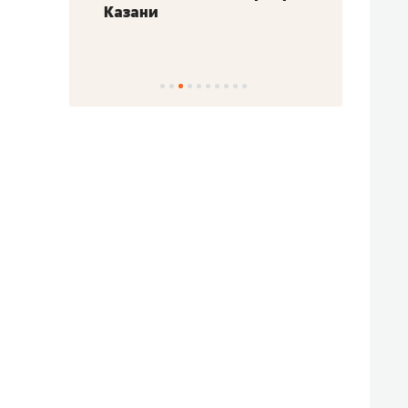
Казани
набер