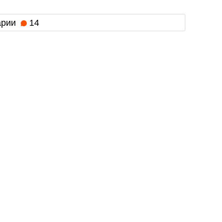
арии
14