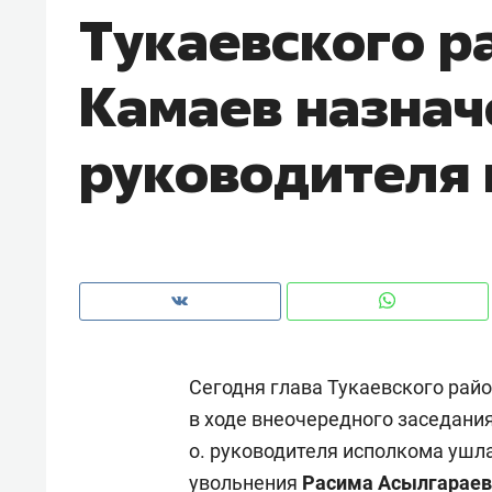
Тукаевского р
с ЖК «Иволга» в Зеленодольске
Камаев назначе
руководителя
Сегодня глава Тукаевского рай
Рекомендуем
Рекоме
в ходе внеочередного заседания
«В банкротствах сегодня
Опыт 
о. руководителя исполкома ушл
ищут не активы, а людей,
приро
которые ими управляли. Они
с мен
увольнения
Расима Асылгараев