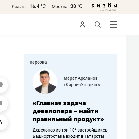
16.4
°С
20
°С
Казань
Москва
персона
азитов
Марат Арсланов
«КирпичХолдинг»
ных
«Главная задача
«Мама г
 может
девелопера – найти
помогае
мум
правильный продукт»
от болез
себя жи
Девелопер из топ-10* застройщиков
Башкортостана входит в Татарстан
арубежные
Наследница б