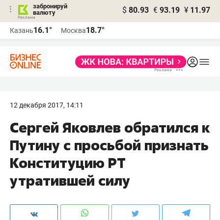
забронируй
$
80.93
€
93.19
¥
11.97
валюту
16.1°
18.7°
Казань
Москва
12 декабря 2017, 14:11
Сергей Яковлев обратился к
Путину с просьбой признать
Конституцию РТ
утратившей силу