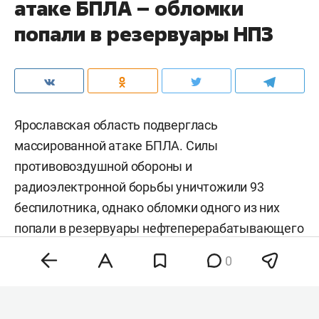
атаке БПЛА – обломки
попали в резервуары НПЗ
Ярославская область подверглась
массированной атаке БПЛА. Силы
противовоздушной обороны и
радиоэлектронной борьбы уничтожили 93
беспилотника, однако обломки одного из них
попали в резервуары нефтеперерабатывающего
завода, где начался пожар. Об этом
сообщил
0
губернатор региона
Михаил Евраев
. По словам
главы региона, спецслужбы ликвидируют
возгорание на территории предприятия.