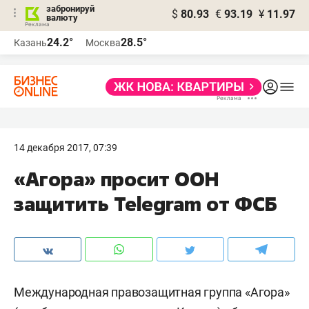
забронируй
$
80.93
€
93.19
¥
11.97
валюту
24.2°
28.5°
Казань
Москва
14 декабря 2017, 07:39
«Агора» просит ООН
защитить Telegram от ФСБ
Международная правозащитная группа «Агора»