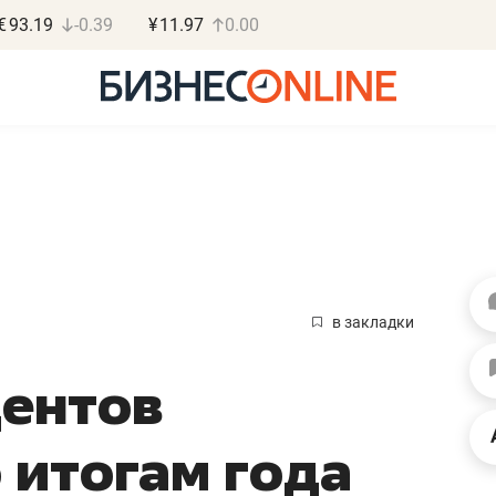
€
93.19
-0.39
¥
11.97
0.00
Василь М
МАРТ
в закладки
«Не зная мест
дентов
правил, бизнес
потерять мини
 итогам года
полгода»
Как бизнесу выйти на з