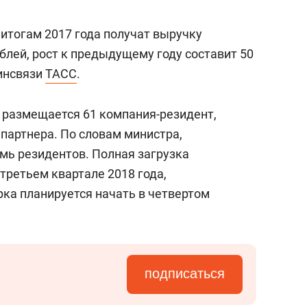
янием как основа
«Гонка Героев»
рупких команд
 итогам 2017 года получат выручку
блей, рост к предыдущему году составит 50
минсвязи
ТАСС
.
 размещается 61 компания-резидент,
 партнера. По словам министра,
мь резидентов. Полная загрузка
третьем квартале 2018 года,
рка планируется начать в четвертом
подписаться