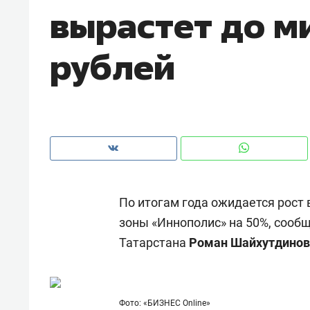
вырастет до м
рублей
По итогам года ожидается рост
зоны «Иннополис» на 50%, сооб
Татарстана
Роман Шайхутдинов
Рекомендуем
Рекоме
ВТБ
150 камер до квартиры и Face
Опыт 
ID вместо ключа: какой будет
приро
безопасность в ЖК «Нова»
с мен
Фото: «БИЗНЕС Online»