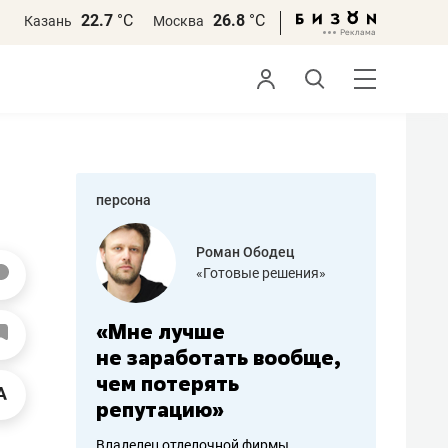
22.7
°С
26.8
°С
Казань
Москва
персона
азитов
Роман Ободец
«Готовые решения»
ных
«Мне лучше
«Мама г
 может
не заработать вообще,
помогае
мум
чем потерять
от болез
репутацию»
себя жи
арубежные
Владелец отделочной фирмы
Наследница б