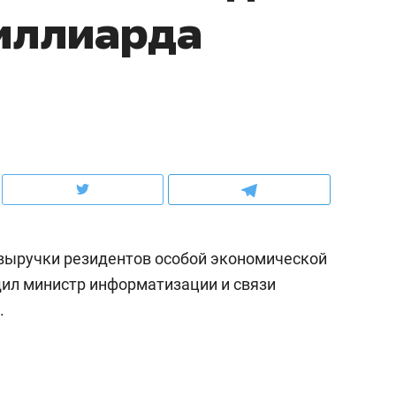
иллиарда
рынки, почему надо зна
чем интересен Оман?
 выручки резидентов особой экономической
щил министр информатизации и связи
.
ндуем
Рекомендуем
выживания в дикой
Мексика, рок-концерт
де, работа
и вагон с чак-чаком: ка
тальным и физическим
в Менделеевске прошл