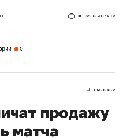
er
версия для печати
арии
0
в закладки
ничат продажу
нь матча