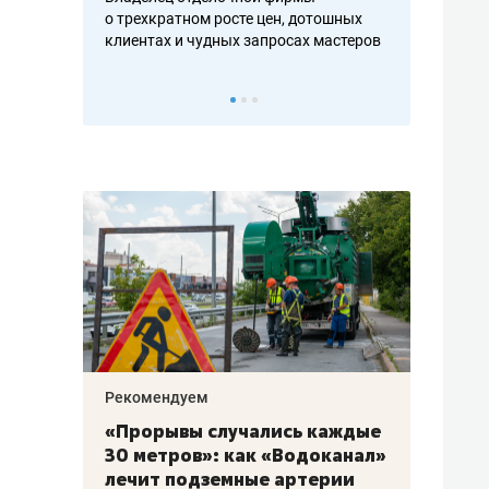
ть аксакалов и
о трехкратном росте цен, дотошных
школьной фор
клиентах и чудных запросах мастеров
налогах и раз
Рекомендуем
Рекоме
«Прорывы случались каждые
Не то
к
30 метров»: как «Водоканал»
гастр
а
лечит подземные артерии
задае