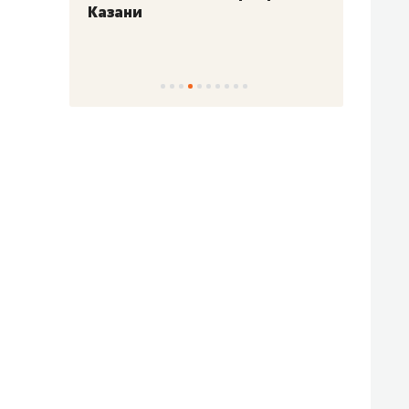
Казани
набер