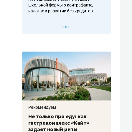
н, дотошных
школьной формы о контрафакте,
рынки, почем
осах мастеров
налогах и развитии без кредитов
чем интересе
Рекомендуем
Рекоме
аждые
Не только про еду: как
Элитн
канал»
гастрокомплекс «Кайт»
и бре
рии
задает новый ритм
гаран