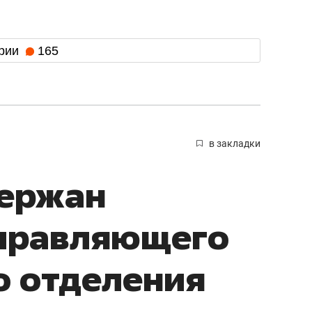
рии
165
в закладки
держан
управляющего
о отделения