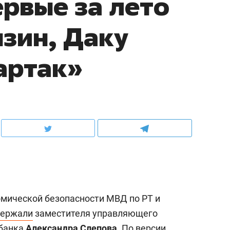
ервые за лето
зин, Даку
артак»
омической безопасности МВД по РТ и
держали
заместителя управляющего
рбанка
Александра Слепова
. По версии