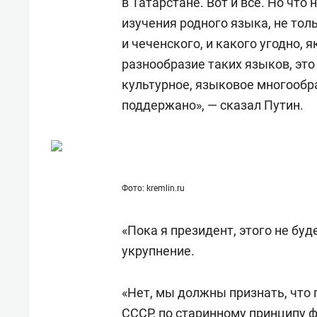
в Татарстане. Вот и все. Но чт
изучения родного языка, не толь
и чеченского, и какого угодно, я
разнообразие таких языков, это
культурное, языковое многообра
поддержано», — сказал Путин.
Фото: kremlin.ru
«Пока я президент, этого не буд
укрупнение.
«Нет, мы должны признать, что 
СССР, по старинному принципу 