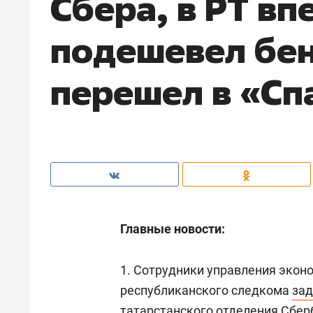
Сбера, в РТ вп
подешевел бен
перешел в «Сп
Главные новости:
1. Сотрудники управления экон
республиканского следкома
за
татарстанского отделения Сбе