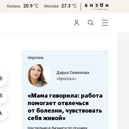
20.9
°С
27.3
°С
Казань
Москва
персона
бодец
Дарья Семенова
 решения»
«Бросско»
«Мама говорила: работа
«Не зна
вообще,
помогает отвлечься
правил,
от болезни, чувствовать
потерят
себя живой»
полгода
ирмы
Наследница бизнеса по пошиву
Как бизнесу 