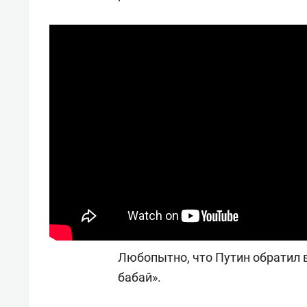
состоянием как основа
«Гонк
антихрупких команд
Любопытно, что Путин обратил 
бабай».