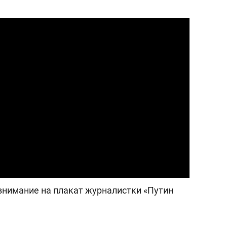
а Героев»
Казани
внимание на плакат журналистки «Путин