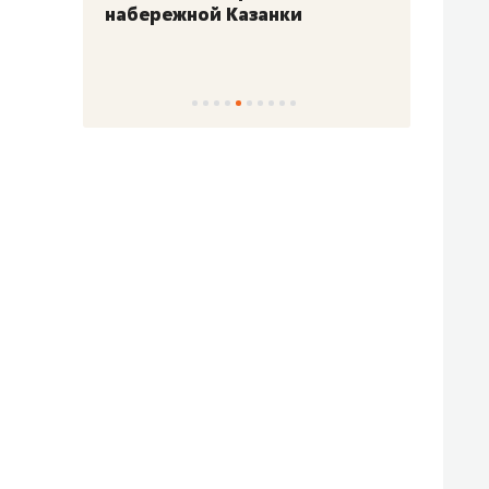
набережной Казанки
«Барк
«Рез