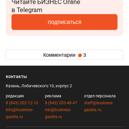
Читайте БИЗНЕС Online
в Telegram
подписаться
Комментарии
3
контакты
Казань, Лобачевского 10, корпус 2
редакция
реклама
отдел персонала
8 (843) 202-12-10
8 (843) 203-48-47
staff@business-
info@business-
mir@business-
gazeta.ru
gazeta.ru
gazeta.ru