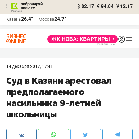
забронируй
$
82.17
€
94.84
¥
12.17
валюту
26.4°
24.7°
Казань
Москва
14 декабря 2017, 17:41
Суд в Казани арестовал
предполагаемого
насильника 9-летней
школьницы