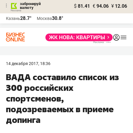
забронируй
$
81.41
€
94.06
¥
12.06
валюту
28.7°
30.8°
Казань
Москва
14 декабря 2017, 18:36
ВАДА составило список из
300 российских
спортсменов,
подозреваемых в приеме
допинга