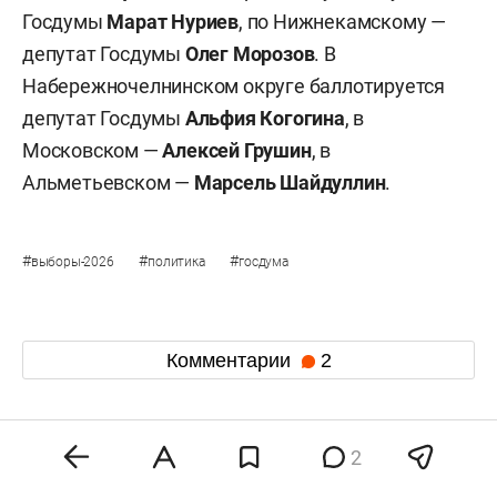
Госдумы
Марат Нуриев
, по Нижнекамскому —
депутат Госдумы
Олег Морозов
. В
Набережночелнинском округе баллотируется
депутат Госдумы
Альфия Когогина
, в
Московском —
Алексей Грушин
, в
Альметьевском —
Марсель Шайдуллин
.
#
#
#
выборы-2026
политика
госдума
Комментарии
2
7 августа 2026, 12:41
2
Экс-главу