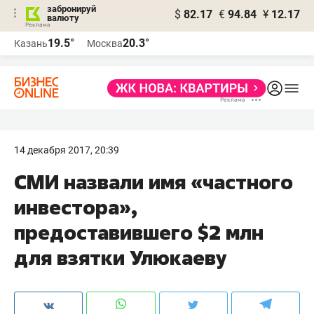
забронируй
$
82.17
€
94.84
¥
12.17
валюту
19.5°
20.3°
Казань
Москва
14 декабря 2017, 20:39
СМИ назвали имя «частного
инвестора»,
предоставившего $2 млн
для взятки Улюкаеву