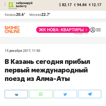
забронируй
$
82.17
€
94.84
¥
12.17
валюту
20.6°
22.7°
Казань
Москва
15 декабря 2017, 11:50
В Казань сегодня прибыл
первый международный
поезд из Алма-Аты