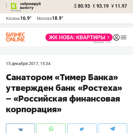
забронируй
$
80.93
€
93.19
¥
11.97
валюту
16.9°
18.9°
Казань
Москва
15 декабря 2017, 15:34
Санатором «Тимер Банка»
утвержден банк «Ростеха»
– «Российская финансовая
корпорация»