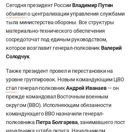
Сегодня президент России
Владимир Путин
объявил
о централизации управления службами
тыла министерства обороны. Все структуры
материально-технического обеспечения
сосредоточат под единым руководством,
которое возглавит генерал-полковник
Валерий
Солодчук
.
Также президент провел и перестановки на
уровне группировок. Новым командующим ЦВО
стал
генерал-полковник
Андрей Иванаев
— он
прежде командовал Восточным военным
округом (ВВО). Исполняющим обязанности
командующего ВВО назначили генерал-
полковника
Петра Болгарева
, занимавшего пост
начальника штаба округа. Начальником