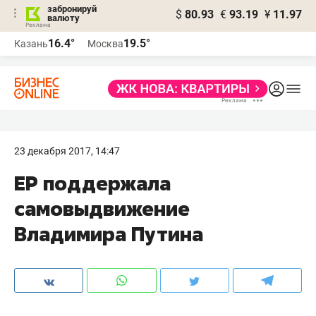
забронируй
$
80.93
€
93.19
¥
11.97
валюту
16.4°
19.5°
Казань
Москва
23 декабря 2017, 14:47
ЕР поддержала
самовыдвижение
Владимира Путина