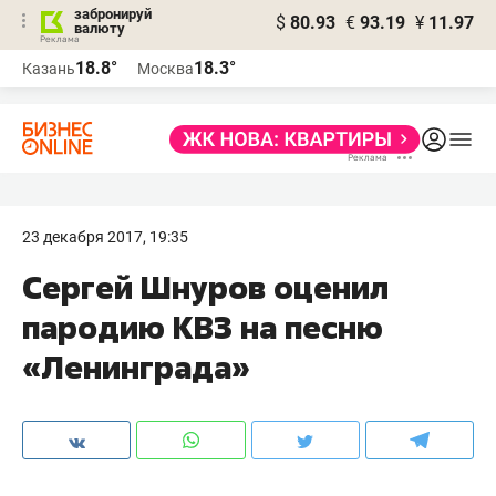
забронируй
$
80.93
€
93.19
¥
11.97
валюту
18.8°
18.3°
Казань
Москва
23 декабря 2017, 19:35
​Сергей Шнуров оценил
пародию КВЗ на песню
«Ленинграда»