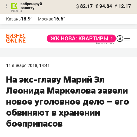
забронируй
$
82.17
€
94.84
¥
12.17
валюту
18.9°
16.6°
Казань
Москва
11 января 2018, 14:41
На экс-главу Марий Эл
Леонида Маркелова завели
новое уголовное дело – его
обвиняют в хранении
боеприпасов