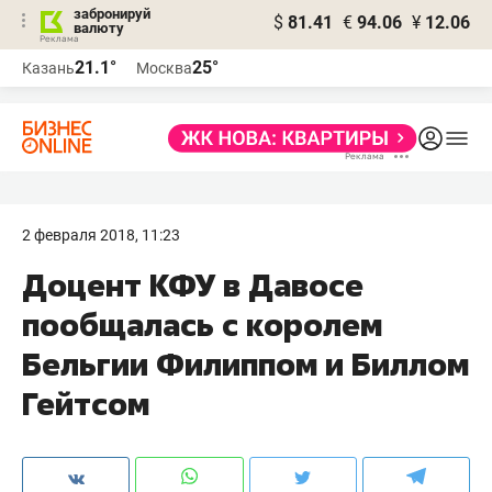
забронируй
$
81.41
€
94.06
¥
12.06
валюту
21.1°
25°
Казань
Москва
2 февраля 2018, 11:23
Доцент КФУ в Давосе
пообщалась с королем
Бельгии Филиппом и Биллом
Гейтсом