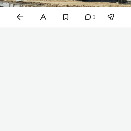
0
Фото: kzn.ru
По данным издания, пока известно лишь о
нескольких потенциальных кадровых решениях.
Согласие на работу дала тренер казанской
школы «Стрела»
Надежда Заякина
, которая
ранее воспитывала
Дину Хуснутдинову
. Кроме
того, к проекту этим летом присоединилась
Елена Тарасова
, ранее работавшая в Федерации
фигурного катания Татарстана. Она должна
занять должность заместителя директора
школы.