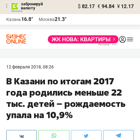
забронируй
$
82.17
€
94.84
¥
12.17
валюту
16.8°
21.3°
Казань
Москва
12 февраля 2018, 08:26
В Казани по итогам 2017
года родились меньше 22
тыс. детей – рождаемость
упала на 10,9%