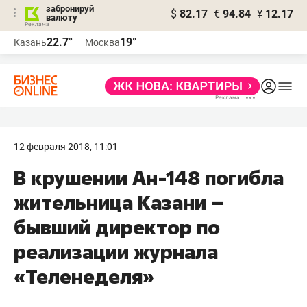
забронируй
$
82.17
€
94.84
¥
12.17
валюту
22.7°
19°
Казань
Москва
12 февраля 2018, 11:01
В крушении Ан-148 погибла
жительница Казани –
бывший директор по
реализации журнала
«Теленеделя»