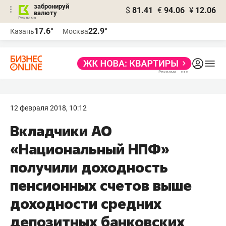
забронируй
$
81.41
€
94.06
¥
12.06
валюту
17.6°
22.9°
Казань
Москва
12 февраля 2018, 10:12
Вкладчики АО
«Национальный НПФ»
получили доходность
пенсионных счетов выше
доходности средних
депозитных банковских