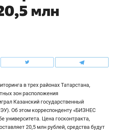
20,5 млн
рынки, почему надо знать аксакалов и
о трехкратном росте це
чем интересен Оман?
клиентах и чудных запр
торинга в трех районах Татарстана,
етных зон расположения
играл Казанский государственный
ндуем
Рекомендуем
ГЭУ). Об этом корреспонденту «БИЗНЕС
ка, рок-концерт
«Прорывы случались к
бе университета. Цена госконтракта,
н с чак-чаком: как
30 метров»: как «Водо
ставляет 20,5 млн рублей, средства будут
делеевске прошла
лечит подземные арте