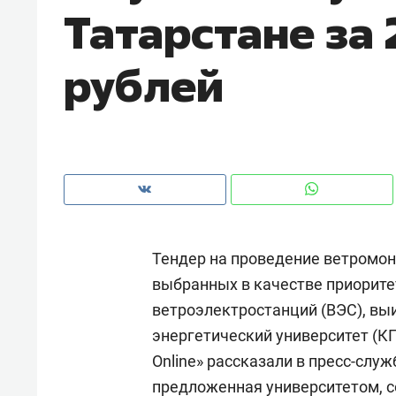
Татарстане за 
рублей
Тендер на проведение ветромони
выбранных в качестве приорит
ветроэлектростанций (ВЭС), вы
Рекомендуем
Рекоме
энергетический университет (К
и Face
Опыт выживания в дикой
Мекси
Online» рассказали в пресс-служ
 будет
природе, работа
и ваго
предложенная университетом, со
ва»
с ментальным и физическим
в Мен