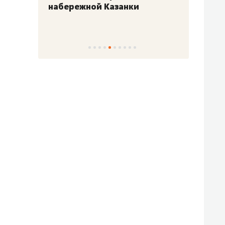
набережной Казанки
«Барк
«Рез