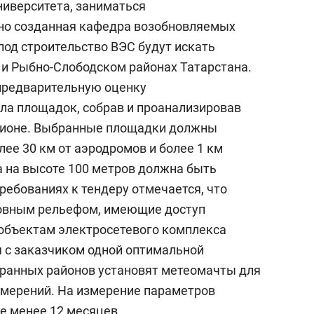
иверситета, заниматься
но созданная кафедра возобновляемых
под строительство ВЭС будут искать
 и Рыбно-Слободском районах Татарстана.
предварительную оценку
ла площадок, собрав и проанализировав
гионе. Выбранные площадки должны
лее 30 км от аэродромов и более 1 км
а на высоте 100 метров должна быть
требованиях к тендеру отмечается, что
овным рельефом, имеющие доступ
 объектам электросетевого комплекса
я с заказчиком одной оптимальной
бранных районов установят метеомачты для
змерений. На измерение параметров
е менее 12 месяцев.