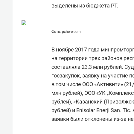
состоянием как основа
«Гонк
выделены из бюджета РТ.
антихрупких команд
Фото: pxhere.com
В ноябре 2017 года минпромтор
на территории трех районов рес
составляла 23,3 млн рублей. Су
госзакупок, заявку на участие 
в том числе ООО «Активити» (21,
млн рублей), ООО «УК „Комплекс
рублей), «Казанский (Приволжс
рублей) и Enisolar Enerji San. Tic
заявки были отклонены из-за н