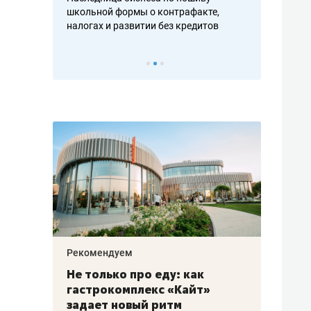
н, дотошных
школьной формы о контрафакте,
рынки, почем
осах мастеров
налогах и развитии без кредитов
чем интересе
Рекомендуем
Рекоме
аждые
Не только про еду: как
Элитн
канал»
гастрокомплекс «Кайт»
и бре
рии
задает новый ритм
гаран