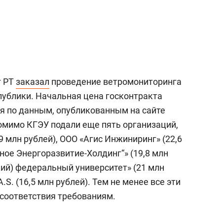
а Героев»
Казани
г РТ
заказал
проведение ветромониторинга
публики. Начальная цена госконтракта
дя по данным, опубликованным на сайте
помимо КГЭУ подали еще пять организаций,
9 млн рублей), ООО «Агис Инжиниринг» (22,6
ное Энергоразвитие-Холдинг“» (19,8 млн
кий) федеральный университет» (21 млн
. A.S. (16,5 млн рублей). Тем не менее все эти
есоответствия требованиям.