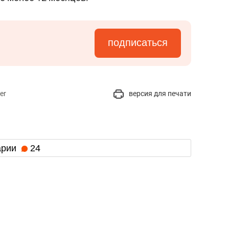
подписаться
er
версия для печати
арии
24