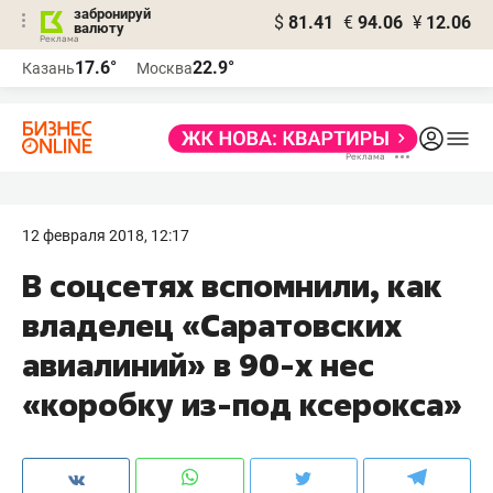
забронируй
$
81.41
€
94.06
¥
12.06
валюту
17.6°
22.9°
Казань
Москва
12 февраля 2018, 12:17
В соцсетях вспомнили, как
владелец «Саратовских
авиалиний» в 90-х нес
«коробку из-под ксерокса»