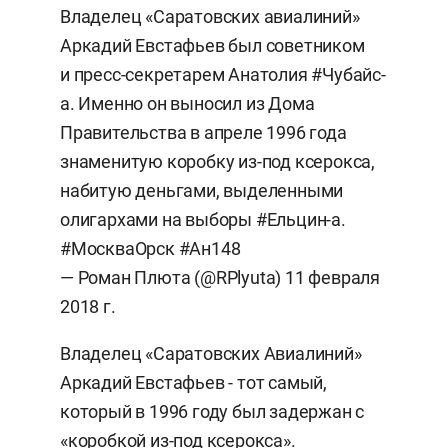
Владелец «Саратовских авиалиний»
Аркадий Евстафьев был советником
и пресс-секретарем Анатолия
#Чубайс
-
а. Именно он выносил из Дома
Правительства в апреле 1996 года
знаменитую коробку из-под ксерокса,
набитую деньгами, выделенными
олигархами на выборы
#Ельцин
-а.
#МоскваОрск
#Ан148
— Роман Плюта (@RPlyuta)
11 февраля
2018 г.
Владелец «Саратовских Авиалиний»
Аркадий Евстафьев - тот самый,
который в 1996 году был задержан с
«коробкой из-под ксерокса».