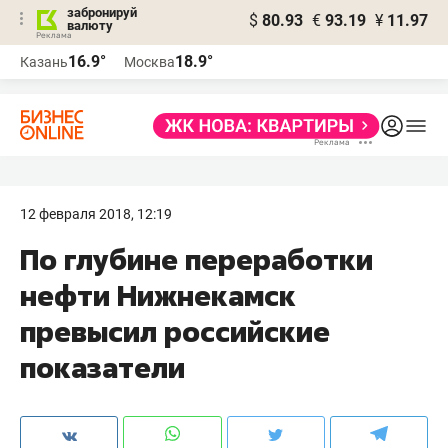
забронируй
$
80.93
€
93.19
¥
11.97
валюту
16.9°
18.9°
Казань
Москва
12 февраля 2018, 12:19
По глубине переработки
нефти Нижнекамск
превысил российские
показатели