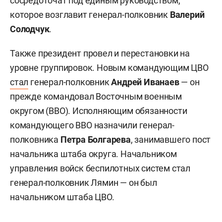
сосредоточат под единым руководством,
которое возглавит генерал-полковник
Валерий
Солодчук
.
Также президент провел и перестановки на
уровне группировок. Новым командующим ЦВО
стал
генерал-полковник
Андрей Иванаев
— он
прежде командовал Восточным военным
округом (ВВО). Исполняющим обязанности
командующего ВВО назначили генерал-
полковника
Петра Болгарева
, занимавшего пост
начальника штаба округа. Начальником
управления войск беспилотных систем стал
генерал-полковник Лямин — он был
начальником штаба ЦВО.