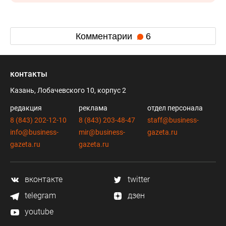
Комментарии
6
контакты
Казань, Лобачевского 10, корпус 2
редакция
реклама
отдел персонала
8 (843) 202-12-10
8 (843) 203-48-47
staff@business-
info@business-
mir@business-
gazeta.ru
gazeta.ru
gazeta.ru
вконтакте
twitter
telegram
дзен
youtube