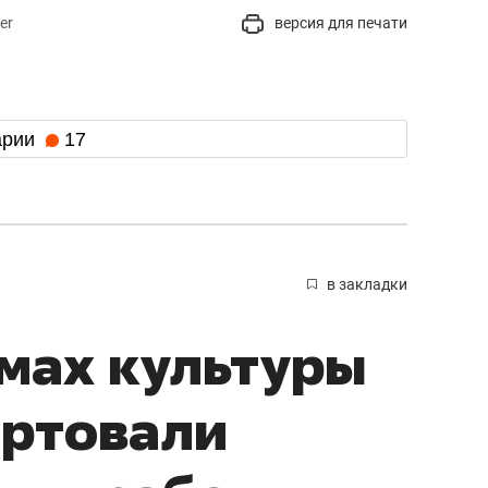
er
версия для печати
арии
17
в закладки
мах культуры
артовали