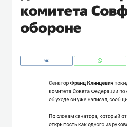
комитета Совф
рынки, почему надо знать аксакал
чем интересен Оман?
обороне
Сенатор
Франц Клинцевич
поки
комитета Совета Федерации по 
об уходе он уже написал, сообщ
Рекомендуем
Рекоме
Как ГК «МИР ГРУПП» и ВТБ
150 ка
По словам сенатора, который от
создают оазис жилого
ID вме
комфорта под Казанью
открытость как одного из руков
безоп