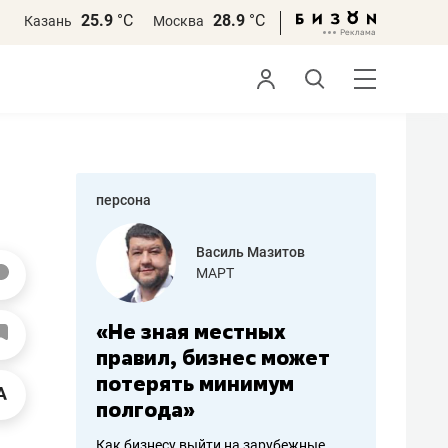
25.9
°С
28.9
°С
Казань
Москва
персона
еменова
Василь Мазитов
»
МАРТ
а: работа
«Не зная местных
«Мне лу
ечься
правил, бизнес может
не зара
вствовать
потерять минимум
чем пот
полгода»
репутац
пошиву
Как бизнесу выйти на зарубежные
Владелец от