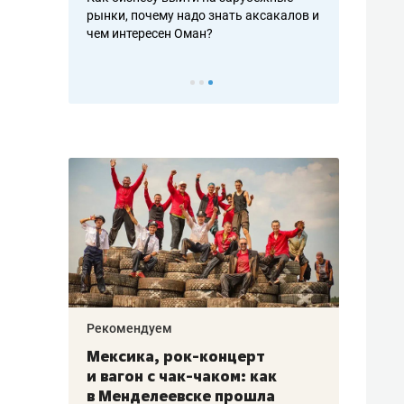
рафакте,
рынки, почему надо знать аксакалов и
о трехкратно
кредитов
чем интересен Оман?
клиентах и ч
Рекомендуем
Рекоме
ой
Мексика, рок-концерт
«Прор
и вагон с чак-чаком: как
30 ме
еским
в Менделеевске прошла
лечит