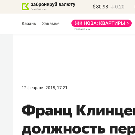
забронируй валюту
$
80.93
-0.20
Казань
Закамье
Василь Мазитов
МАРТ
12 февраля 2018, 17:21
«Не зная местных
Франц Клинце
правил, бизнес может
потерять минимум
должность пер
полгода»
Как бизнесу выйти на зарубежные