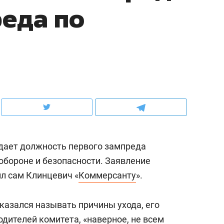
еда по
ов и
о трехкратном росте цен, дотошных
школьной формы о конт
клиентах и чудных запросах мастеров
налогах и развитии без 
дает должность первого зампреда
обороне и безопасности. Заявление
ил сам Клинцевич «
Коммерсанту
».
ндуем
Рекомендуем
мер до квартиры и Face
Опыт выживания в дик
казался называть причины ухода, его
сто ключа: какой будет
природе, работа
одителей комитета, «наверное, не всем
асность в ЖК «Нова»
с ментальным и физич