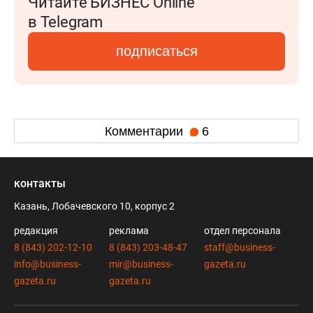
Читайте БИЗНЕС Online
в Telegram
подписаться
Комментарии
6
контакты
Казань, Лобачевского 10, корпус 2
редакция
реклама
отдел персонала
8 (843) 202-12-10
8 (843) 203-48-47
staff@business-
info@business-
mir@business-
gazeta.ru
gazeta.ru
gazeta.ru