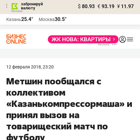
забронируй
$
80.93
€
93.19
¥
11.97
валюту
25.4°
30.5°
Казань
Москва
12 февраля 2018, 23:20
Метшин пообщался с
коллективом
«Казанькомпрессормаша» и
принял вызов на
товарищеский матч по
футболу