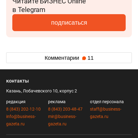
Читайте БИЗНЕС Online
в Telegram
подписаться
Комментарии
11
контакты
Казань, Лобачевского 10, корпус 2
редакция
реклама
отдел персонала
8 (843) 202-12-10
8 (843) 203-48-47
staff@business-
info@business-
mir@business-
gazeta.ru
gazeta.ru
gazeta.ru