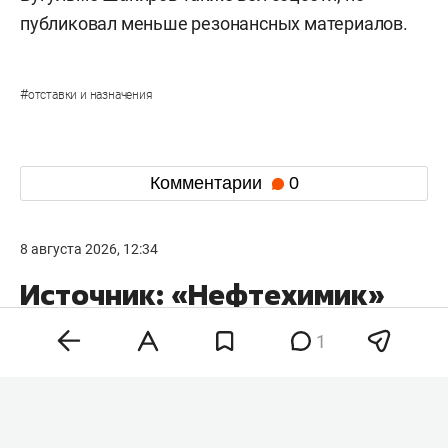
публиковал меньше резонансных материалов.
#
отставки и назначения
Комментарии
0
8 августа 2026, 12:34
Источник: «Нефтехимик»
может сменить название
1
после объединения
с «Рубином»