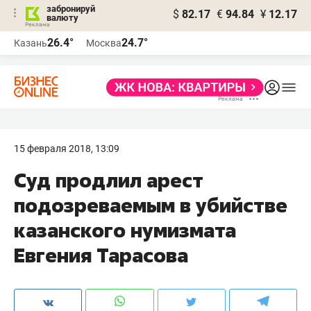
забронируй
$
82.17
€
94.84
¥
12.17
валюту
26.4°
24.7°
Казань
Москва
15 февраля 2018, 13:09
Суд продлил арест
подозреваемым в убийстве
казанского нумизмата
Евгения Тарасова