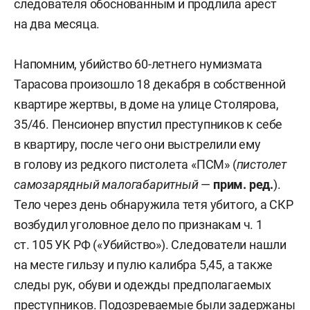
следователя обоснованным и продлила арест
на два месяца.
Напомним, убийство 60-летнего нумизмата
Тарасова произошло 18 декабря в собственной
квартире жертвы, в доме на улице Столярова,
35/46. Пенсионер впустил преступников к себе
в квартиру, после чего они выстрелили ему
в голову из редкого пистолета «ПСМ» (
пистолет
самозарядный малогабаритный
—
прим. ред.
).
Тело через день обнаружила тетя убитого, а СКР
возбудил уголовное дело по признакам ч. 1
ст. 105 УК РФ («Убийство»). Следователи нашли
на месте гильзу и пулю калибра 5,45, а также
следы рук, обуви и одежды предполагаемых
преступников. Подозреваемые были задержаны