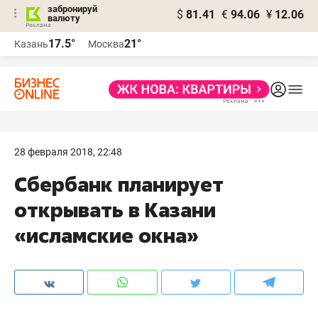
забронируй
$
81.41
€
94.06
¥
12.06
валюту
17.5°
21°
Казань
Москва
28 февраля 2018, 22:48
Cбербанк планирует
открывать в Казани
«исламские окна»