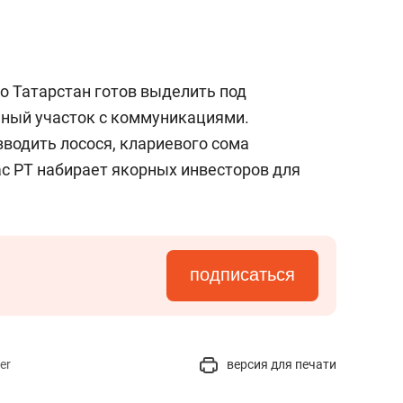
то Татарстан готов выделить под
ьный участок с коммуникациями.
водить лосося, клариевого сома
час РТ набирает якорных инвесторов для
подписаться
er
версия для печати