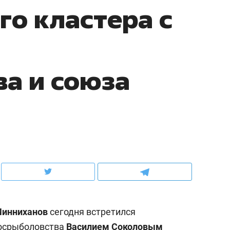
го кластера с
рынки, почему надо знать аксакалов и
о трехкратном росте це
чем интересен Оман?
клиентах и чудных запр
а и союза
ндуем
Рекомендуем
ка, рок-концерт
«Прорывы случались к
Минниханов
сегодня встретился
н с чак-чаком: как
30 метров»: как «Водо
делеевске прошла
лечит подземные арте
Росрыболовства
Василием Соколовым