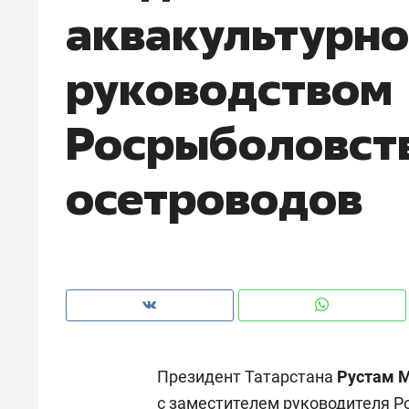
аквакультурно
руководством
Росрыболовств
осетроводов
Рекомендуем
Рекоме
и Face
Опыт выживания в дикой
Мекси
Президент Татарстана
Рустам 
 будет
природе, работа
и ваго
ва»
с ментальным и физическим
в Мен
с заместителем руководителя 