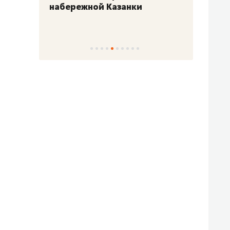
набережной Казанки
«Барк
«Рез