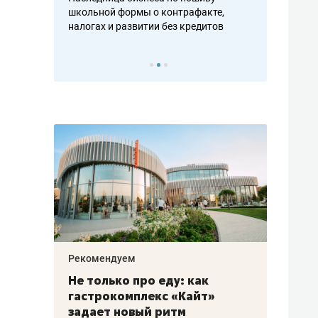
н, дотошных
школьной формы о контрафакте,
рынки, почем
осах мастеров
налогах и развитии без кредитов
чем интересе
Рекомендуем
Рекоме
аждые
Не только про еду: как
Элитн
канал»
гастрокомплекс «Кайт»
и бре
рии
задает новый ритм
гаран