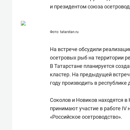
состоянием как основа
«Гонк
и президентом союза осетрово
антихрупких команд
Фото: tatarstan.ru
На встрече обсудили реализаци
осетровых рыб на территории р
В Татарстане планируется созд
кластер. На предыдущей встреч
году производить в республике д
Соколов и Новиков находятся в 
принимают участие в работе IV
«Российское осетроводство».