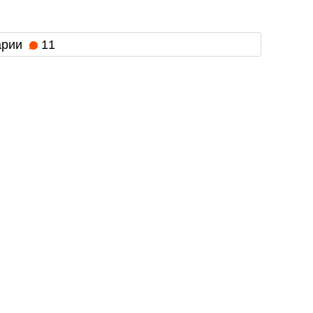
арии
11