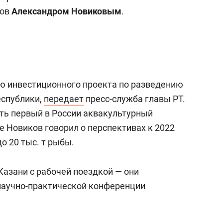
а Героев»
Казани
дов
Александром Новиковым
.
ю инвестиционного проекта по разведению
еспублики,
передает
пресс-служба главы РТ.
ать первый в России аквакультурный
е Новиков говорил о перспективах к 2022
о 20 тыс. т рыбы.
Казани с рабочей поездкой — они
 научно-практической конференции