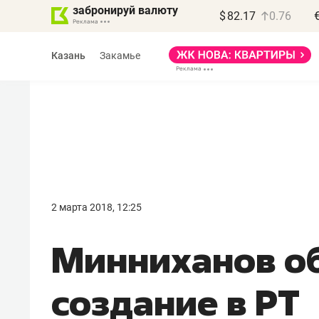
забронируй валюту
$
82.17
0.76
Казань
Закамье
2 марта 2018, 12:25
Минниханов о
создание в РТ