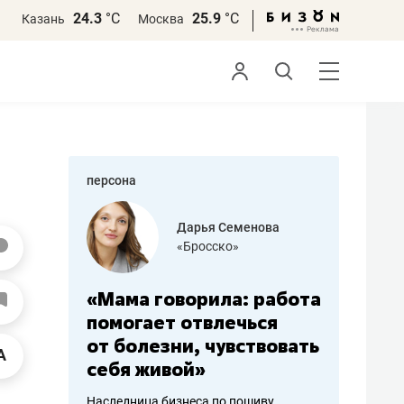
24.3
°С
25.9
°С
Казань
Москва
персона
бодец
Дарья Семенова
 решения»
«Бросско»
«Мама говорила: работа
«Не зна
вообще,
помогает отвлечься
правил,
от болезни, чувствовать
потерят
себя живой»
полгода
ирмы
Наследница бизнеса по пошиву
Как бизнесу 