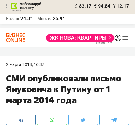
забронируй
$
82.17
€
94.84
¥
12.17
валюту
24.3°
25.9°
Казань
Москва
2 марта 2018, 16:37
СМИ опубликовали письмо
Януковича к Путину от 1
марта 2014 года