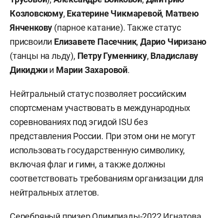
Козловскому
,
Екатерине Чикмаревой
,
Матвею
Янченкову
(парное катание). Также статус
присвоили
Елизавете Пасечник
,
Дарио Чиризано
(танцы на льду),
Петру Гуменнику
,
Владиславу
Дикиджи
и
Марии Захаровой
.
Нейтральный статус позволяет российским
спортсменам участвовать в международных
соревнованиях под эгидой ISU без
представления России. При этом они не могут
использовать государственную символику,
включая флаг и гимн, а также должны
соответствовать требованиям организации для
нейтральных атлетов.
Серебряный призер Олимпиады-2022 Игнатова