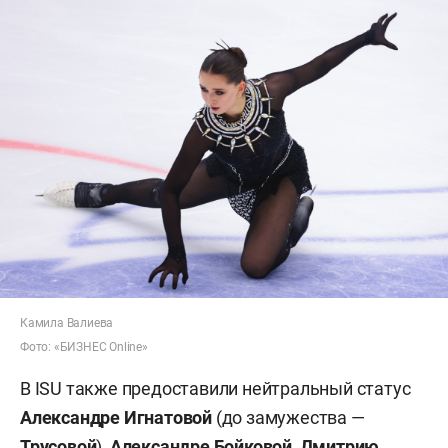
Камила Валиева
Фото: «БИЗНЕС Online»
В ISU также предоставили нейтральный статус
Александре Игнатовой
(до замужества —
Трусовой
),
Александре Бойковой
,
Дмитрию