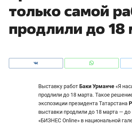
только самой р
рынки, почему надо знать аксакалов и
о 
чем интересен Оман?
кл
продлили до 18 
Выставку работ
Баки Урманче
«Я нас
продлили до 18 марта. Такое решени
экспозиции президента Татарстана
Р
Рекомендуем
Рекомендуем
выставки продлили до 18 марта — до
Как ГК «МИР ГРУПП» и ВТБ
150 камер 
«БИЗНЕС Online» в национальной гале
создают оазис жилого
ID вместо 
комфорта под Казанью
безопаснос