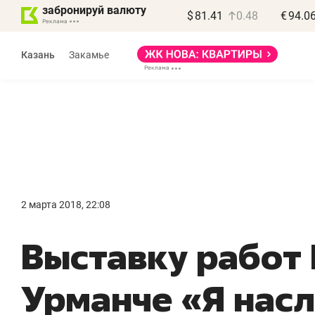
забронируй валюту
$
81.41
0.48
€
94.0
Казань
Закамье
Василь Мазитов
МАРТ
2 марта 2018, 22:08
«Не зная местных
«
Выставку работ
правил, бизнес может
н
потерять минимум
ч
Урманче «Я нас
полгода»
р
Как бизнесу выйти на зарубежные
Вл