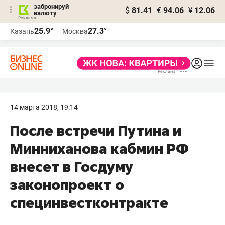
забронируй
$
81.41
€
94.06
¥
12.06
валюту
25.9°
27.3°
Казань
Москва
14 марта 2018, 19:14
После встречи Путина и
Минниханова кабмин РФ
внесет в Госдуму
законопроект о
специнвестконтракте