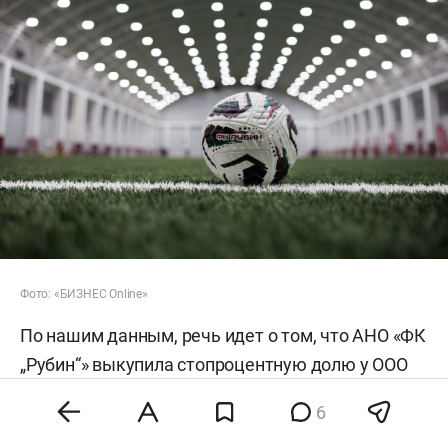
Фото: «БИЗНЕС Online»
По нашим данным, речь идет о том, что АНО «ФК
„Рубин“» выкупила стопроцентную долю у ООО
«ФК „Нефтехимик“» — клубы вошли в единую
6
юридическую плоскость. Де-факто «Рубин»