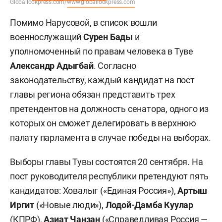
Globallookpress.com/
www.globallookpress.com
Помимо Нарусовой, в список вошли
военнослужащий
Сурен Бады
и
уполномоченный по правам человека в Туве
Александр Адыгбай
. Согласно
законодательству, каждый кандидат на пост
главы региона обязан представить трех
претендентов на должность сенатора, одного из
которых он сможет делегировать в верхнюю
палату парламента в случае победы на выборах.
Выборы главы Тувы состоятся 20 сентября. На
пост руководителя республики претендуют пять
кандидатов: Ховалыг («Единая Россия»),
Артыш
Иргит
(«Новые люди»),
Лодой-Дамба Куулар
(КПРФ),
Азиат Чанзан
(«Справедливая Россия —