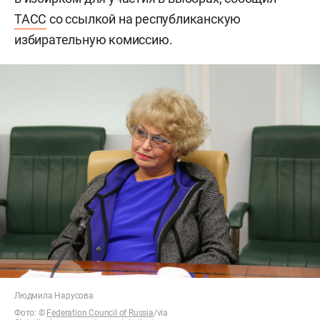
ТАСС
со ссылкой на республиканскую
избирательную комиссию.
Людмила Нарусова
Фото:
©
Federation Council of Russia
/via