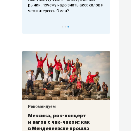
рафакте,
рынки, почему надо знать аксакалов и
о трехкратно
кредитов
чем интересен Оман?
клиентах и ч
Рекомендуем
Рекоме
ой
Мексика, рок-концерт
«Прор
и вагон с чак-чаком: как
30 ме
еским
в Менделеевске прошла
лечит