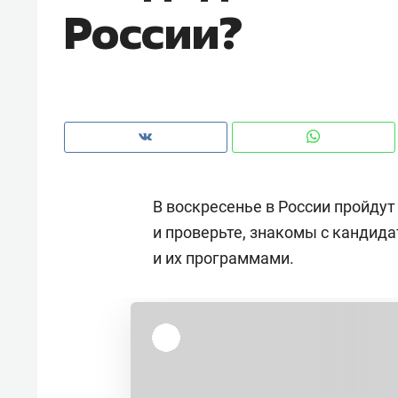
России?
рынки, почему надо знать аксакал
чем интересен Оман?
В воскресенье в России пройду
и проверьте, знакомы с кандида
и их программами.
Рекомендуем
Рекоме
Как ГК «МИР ГРУПП» и ВТБ
150 ка
создают оазис жилого
ID вме
комфорта под Казанью
безоп