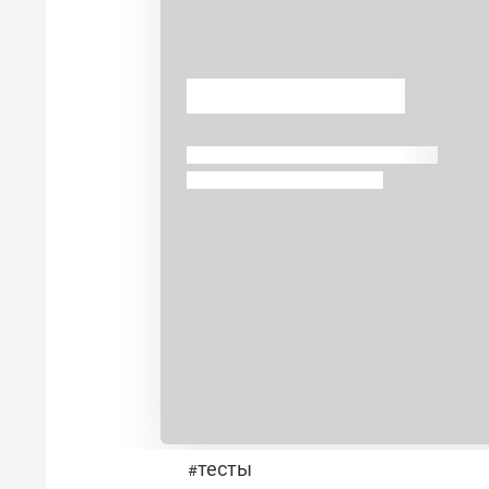
тесты
#