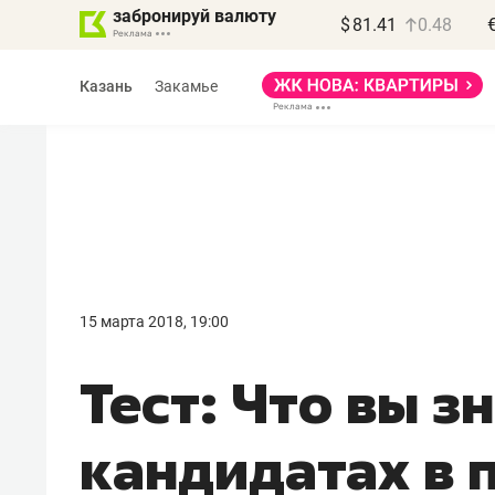
забронируй валюту
$
81.41
0.48
Казань
Закамье
Василь Мазитов
МАРТ
15 марта 2018, 19:00
«Не зная местных
Тест: Что вы з
правил, бизнес может
потерять минимум
кандидатах в 
полгода»
Как бизнесу выйти на зарубежные