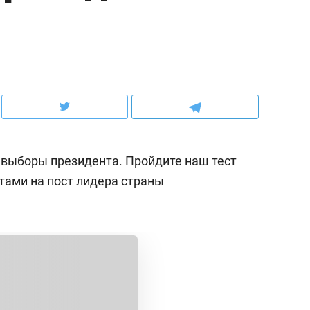
ов и
о трехкратном росте цен, дотошных
школьной формы о конт
клиентах и чудных запросах мастеров
налогах и развитии без 
т выборы президента. Пройдите наш тест
тами на пост лидера страны
ндуем
Рекомендуем
мер до квартиры и Face
Опыт выживания в дик
сто ключа: какой будет
природе, работа
асность в ЖК «Нова»
с ментальным и физич