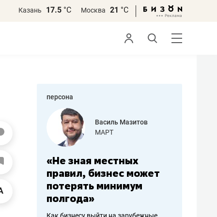
17.5
°С
21
°С
Казань
Москва
персона
еменова
Василь Мазитов
»
МАРТ
а: работа
«Не зная местных
«Мне лу
ечься
правил, бизнес может
не зара
вствовать
потерять минимум
чем пот
полгода»
репутац
пошиву
Как бизнесу выйти на зарубежные
Владелец от