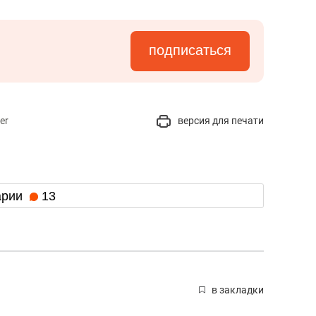
подписаться
er
версия для печати
арии
13
в закладки