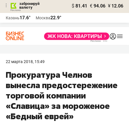
забронируй
$
81.41
€
94.06
¥
12.06
валюту
17.6°
22.9°
Казань
Москва
22 марта 2018, 15:49
Прокуратура Челнов
вынесла предостережение
торговой компании
«Славица» за мороженое
«Бедный еврей»