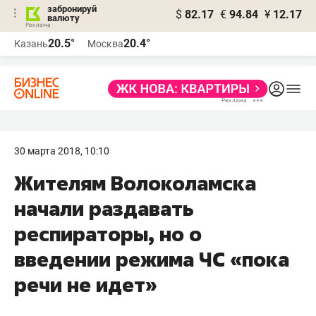
забронируй
$
82.17
€
94.84
¥
12.17
валюту
20.5°
20.4°
Казань
Москва
30 марта 2018, 10:10
Жителям Волоколамска
начали раздавать
респираторы, но о
введении режима ЧС «пока
речи не идет»