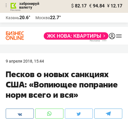
забронируй
$
82.17
€
94.84
¥
12.17
валюту
20.6°
22.7°
Казань
Москва
9 апреля 2018, 15:44
Песков о новых санкциях
США: «Вопиющее попрание
норм всего и вся»