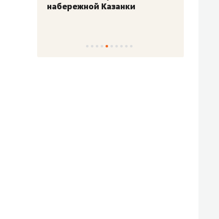
набережной Казанки
«Барк
«Рез