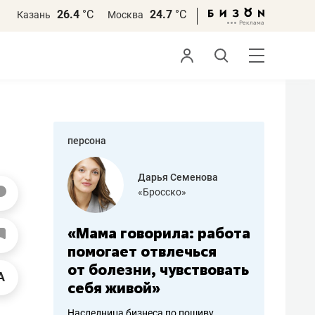
26.4
°С
24.7
°С
Казань
Москва
персона
бодец
Дарья Семенова
 решения»
«Бросско»
«Мама говорила: работа
«Не зна
вообще,
помогает отвлечься
правил,
от болезни, чувствовать
потерят
себя живой»
полгода
ирмы
Наследница бизнеса по пошиву
Как бизнесу 