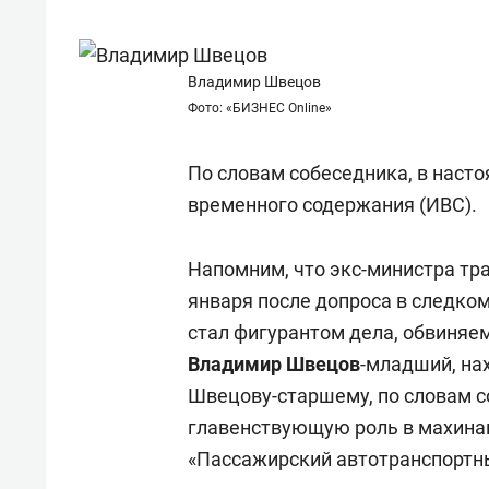
состоянием как основа
«Гонк
антихрупких команд
Владимир Швецов
Фото: «БИЗНЕС Online»
По словам собеседника, в наст
временного содержания (ИВС).
Напомним, что экс-министра тр
января после допроса в следко
стал фигурантом дела, обвиняе
Владимир Швецов
-младший, на
Швецову-старшему, по словам 
главенствующую роль в махина
«Пассажирский автотранспортны