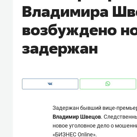
Владимира Шв
возбуждено но
задержан
Задержан бывший вице-премьер 
Рекомендуем
Рекоме
Владимир Швецов
. Следственн
и Face
Опыт выживания в дикой
Мекси
новое уголовное дело о мошенн
 будет
природе, работа
и ваго
ва»
с ментальным и физическим
в Мен
«БИЗНЕС Online».