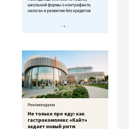
н, дотошных
школьной формы о контрафакте,
рынки, почем
осах мастеров
налогах и развитии без кредитов
чем интересе
Рекомендуем
Рекоме
аждые
Не только про еду: как
Элитн
канал»
гастрокомплекс «Кайт»
и бре
рии
задает новый ритм
гаран