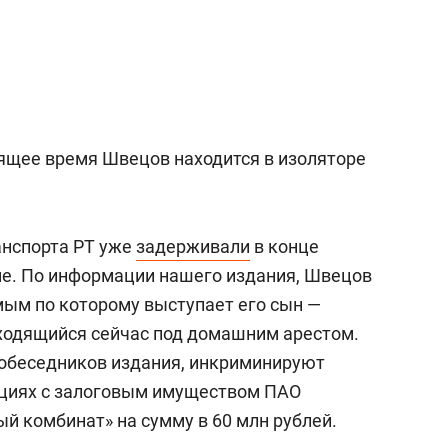
а Героев»
Казани
оящее время Швецов находится в изоляторе
анспорта РТ уже
задерживали
в конце
ме. По информации нашего издания, Швецов
мым по которому выступает его сын —
ходящийся сейчас под домашним арестом.
собеседников издания, инкриминируют
циях с залоговым имуществом ПАО
й комбинат» на сумму в 60 млн рублей.