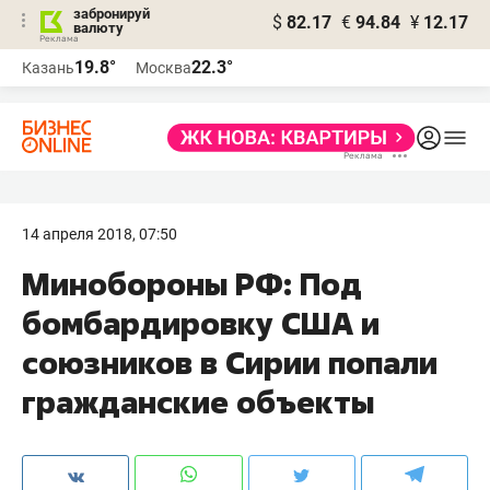
забронируй
$
82.17
€
94.84
¥
12.17
валюту
19.8°
22.3°
Казань
Москва
14 апреля 2018, 07:50
Минобороны РФ: Под
бомбардировку США и
союзников в Сирии попали
гражданские объекты