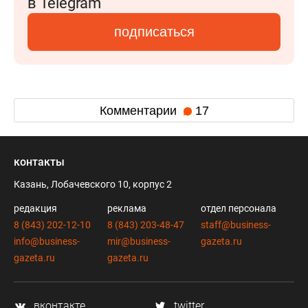
в Telegram
подписаться
Комментарии
17
контакты
Казань, Лобачевского 10, корпус 2
редакция
реклама
отдел персонала
8 (843) 202-12-10
8 (843) 203-48-47
staff@business-
info@business-
mir@business-
gazeta.ru
gazeta.ru
gazeta.ru
вконтакте
twitter