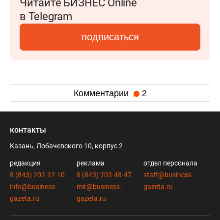
Читайте БИЗНЕС Online
в Telegram
подписаться
Комментарии
2
контакты
Казань, Лобачевского 10, корпус 2
редакция
реклама
отдел персонала
8 (843) 202-12-10
8 (843) 203-48-47
staff@business-
info@business-
mir@business-
gazeta.ru
gazeta.ru
gazeta.ru