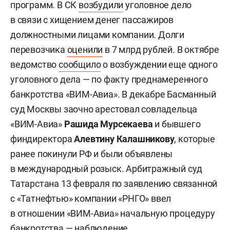
программ. В СК
возбудили
уголовное дело
в связи с хищением денег пассажиров
должностными лицами компании. Долги
перевозчика
оценили
в 7 млрд рублей. В октябре
ведомство
сообщило
о возбуждении еще одного
уголовного дела — по факту преднамеренного
банкротства «ВИМ-Авиа». В декабре Басманный
суд Москвы заочно арестовал совладельца
«ВИМ-Авиа»
Рашида Мурсекаева
и бывшего
финдиректора
Алевтину Калашникову
, которые
ранее покинули РФ и были объявлены
в международный розыск. Арбитражный суд
Татарстана 13 февраля по заявлению связанной
с «Татнефтью» компании «РНГО» ввел
в отношении «ВИМ-Авиа» начальную процедуру
банкротства — наблюдение.