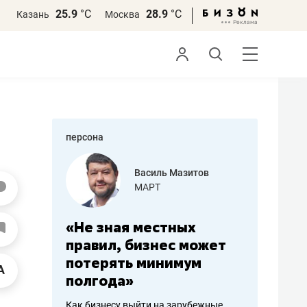
25.9
°С
28.9
°С
Казань
Москва
персона
еменова
Василь Мазитов
»
МАРТ
а: работа
«Не зная местных
«Мне лу
ечься
правил, бизнес может
не зара
вствовать
потерять минимум
чем пот
полгода»
репутац
пошиву
Как бизнесу выйти на зарубежные
Владелец от