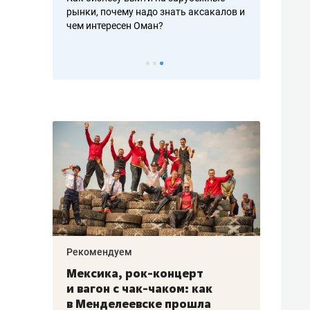
рафакте,
рынки, почему надо знать аксакалов и
о трехкратно
кредитов
чем интересен Оман?
клиентах и ч
Рекомендуем
Рекоме
ой
Мексика, рок-концерт
«Прор
и вагон с чак-чаком: как
30 ме
еским
в Менделеевске прошла
лечит