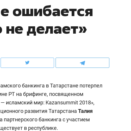
Не ошибается
ов и
о трехкратном росте цен, дотошных
школьной формы о конт
клиентах и чудных запросах мастеров
налогах и развитии без 
о не делает»
амского банкинга в Татарстане потерпел
ине РТ на брифинге, посвященном
— исламский мир: Kazansummit 2018»,
ндуем
Рекомендуем
иционного развития Татарстана
Талия
мер до квартиры и Face
Опыт выживания в дик
ра партнерского банкинга с участием
сто ключа: какой будет
природе, работа
ществует в республике.
асность в ЖК «Нова»
с ментальным и физич