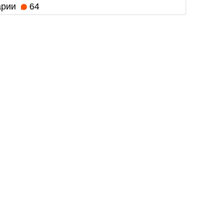
арии
64