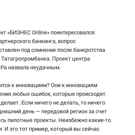
состоянием как основа
антихрупких команд
нт «БИЗНЕС Online» поинтересовался
артнерского банкинга, вопрос
ставлен под сомнение после банкротства
 Татагропромбанка. Проект центра
ИРа назвала неудачным.
ится к инновациям? Они к инновациям
рения любых ошибок, которые происходят.
 делает. Если ничего не делать, то ничего
одняшний день — передовой регион за счет
есь пилотные проекты. Неизбежно какие-то
 И это тот пример, который вы сейчас