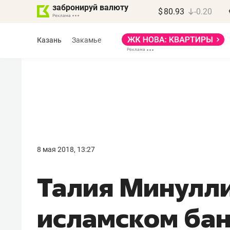
забронируй валюту
$
80.93
-0.20
Казань
Закамье
Василь Мазитов
МАРТ
8 мая 2018, 13:27
«Не зная местных
Талия Минулл
правил, бизнес может
потерять минимум
исламском бан
полгода»
Как бизнесу выйти на зарубежные