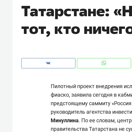
Татарстане: «
рынки, почему надо знать аксакал
чем интересен Оман?
тот, кто ничег
Пилотный проект внедрения исл
фиаско, заявила сегодня в кабм
предстоящему саммиту «Россия 
Рекомендуем
Рекоме
руководитель агентства инвест
Как ГК «МИР ГРУПП» и ВТБ
150 ка
Минуллина
. По ее словам, цент
создают оазис жилого
ID вме
правительства Татарстана не су
комфорта под Казанью
безоп