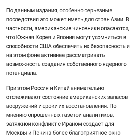
На фоне дефицита Вашингтон был вынужден
задержать поставки вооружений европейским и
азиатским союзникам. Кроме того, Пентагон
перебросил на Ближний Восток корабли,
самолеты и подразделения ПВО из Европы и
Азии, что привело к сокращению американского
военного присутствия в этих регионах, пишет
газета со ссылкой на американских и западных
чиновников.
По данным издания, особенно серьезные
последствия это может иметь для стран Азии. В
частности, американские чиновники опасаются,
что Южная Корея и Япония могут усомниться в
способности США обеспечить их безопасность и