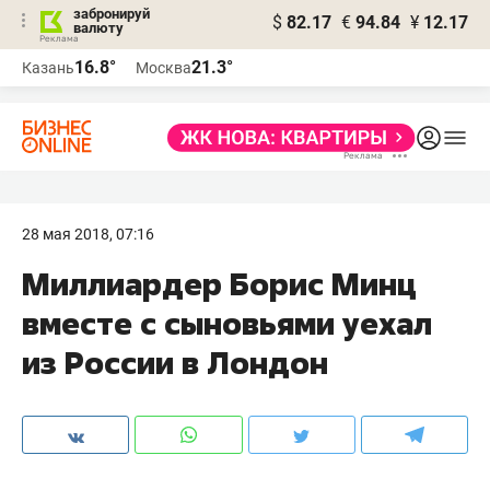
забронируй
$
82.17
€
94.84
¥
12.17
валюту
16.8°
21.3°
Казань
Москва
28 мая 2018, 07:16
Миллиардер Борис Минц
вместе с сыновьями уехал
из России в Лондон