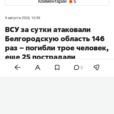
дефицита боеприпасов. По данным газеты,
нехватка перехватчиков и наступательного
вооружения стала одной из причин, по которой
президент США отказался от новых
масштабных ударов по Ирану.
#
политика
0
Комментарии
5
9 августа 2026, 10:59
ВСУ за сутки атаковали
Белгородскую область 146