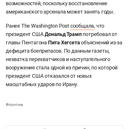
на этом фоне активнее рассматривать
возможность создания собственного ядерного
потенциала.
При этом Россия и Китай внимательно
отслеживают состояние американских запасов
вооружений и сроки их восстановления. По
мнению опрошенных газетой аналитиков,
затяжной конфликт с Ираном создает для
Москвы и Пекина более благоприятное окно
возможностей, поскольку восстановление
американского арсенала может занять годы.
Ранее The Washington Post
сообщала
, что
президент США
Дональд Трамп
потребовал от
главы Пентагона
Пита Хегсета
объяснений из-за