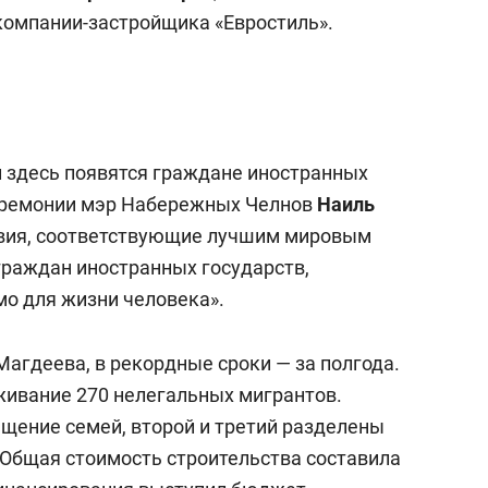
состоянием как основа
компании-застройщика «Евростиль».
антихрупких команд
й здесь появятся граждане иностранных
церемонии мэр Набережных Челнов
Наиль
овия, соответствующие лучшим мировым
раждан иностранных государств,
мо для жизни человека».
Магдеева, в рекордные сроки — за полгода.
живание 270 нелегальных мигрантов.
щение семей, второй и третий разделены
 Общая стоимость строительства составила