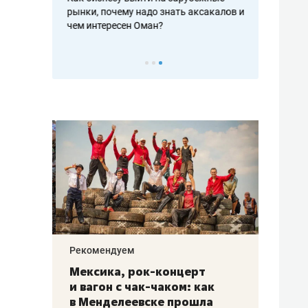
рафакте,
рынки, почему надо знать аксакалов и
о трехкратно
кредитов
чем интересен Оман?
клиентах и ч
Рекомендуем
Рекоме
ой
Мексика, рок-концерт
«Прор
и вагон с чак-чаком: как
30 ме
еским
в Менделеевске прошла
лечит