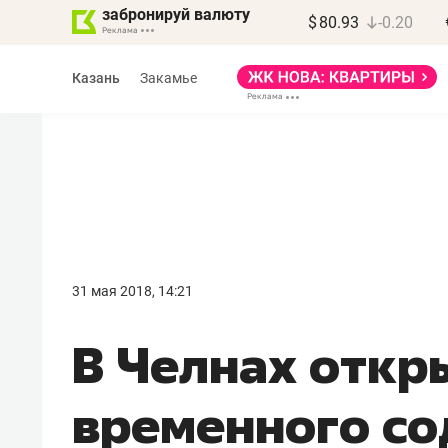
забронируй валюту
$
80.93
-0.20
Казань
Закамье
Василь Мазитов
МАРТ
31 мая 2018, 14:21
«Не зная местных
В Челнах откр
правил, бизнес может
потерять минимум
временного с
полгода»
Как бизнесу выйти на зарубежные