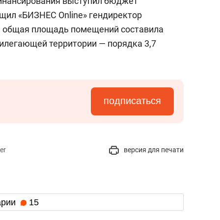
финансирования выступил бюджет
бщил «БИЗНЕС Online» гендиректор
, общая площадь помещений составила
прилегающей территории — порядка 3,7
подписаться
er
версия для печати
арии
15