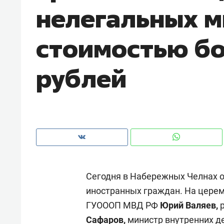
нелегальных м
рынки, почему надо знать аксакал
чем интересен Оман?
стоимостью бо
рублей
Сегодня в Набережных Челнах 
Рекомендуем
Рекоме
иностранных граждан. На цере
Как ГК «МИР ГРУПП» и ВТБ
150 ка
ГУОООП МВД РФ
Юрий Валяев,
создают оазис жилого
ID вме
комфорта под Казанью
безоп
Сафаров,
министр внутренних де