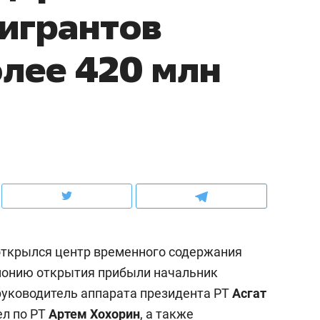
игрантов
ов и
о трехкратном росте цен, дотошных
школьной формы о конт
клиентах и чудных запросах мастеров
налогах и развитии без 
лее 420 млн
открылся центр временного содержания
ндуем
Рекомендуем
монию открытия прибыли начальник
мер до квартиры и Face
Опыт выживания в дик
руководитель аппарата президента РТ
Асгат
сто ключа: какой будет
природе, работа
асность в ЖК «Нова»
с ментальным и физич
л по РТ
Артем Хохорин
, а также