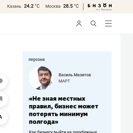
24.2
°С
28.5
°С
Казань
Москва
персона
еменова
Василь Мазитов
»
МАРТ
а: работа
«Не зная местных
«Мне лу
ечься
правил, бизнес может
не зара
вствовать
потерять минимум
чем пот
полгода»
репутац
пошиву
Как бизнесу выйти на зарубежные
Владелец от