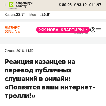
забронируй
$
80.93
€
93.19
¥
11.97
валюту
22.7°
26.8°
Казань
Москва
7 июня 2018, 14:50
Реакция казанцев на
перевод публичных
слушаний в онлайн:
«Появятся ваши интернет-
тролли!»