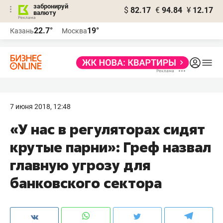
забронируй
$
82.17
€
94.84
¥
12.17
валюту
22.7°
19°
Казань
Москва
7 июня 2018, 12:48
«У нас в регуляторах сидят
крутые парни»: Греф назвал
главную угрозу для
банковского сектора