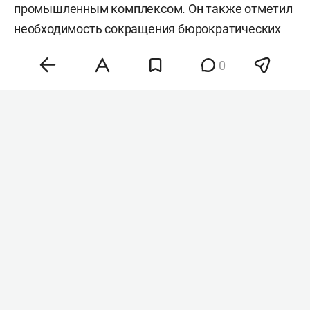
промышленным комплексом. Он также отметил
необходимость сокращения бюрократических
процедур для ускорения выпуска продукции.
0
Накануне президент Украины
Владимир
Зеленский
призвал европейские страны
передать Киеву имеющиеся у них системы ПВО
Patriot. Ранее воздушные силы Украины
сообщили
, что в ночь на среду украинская ПВО
не смогла сбить ни одной ракеты, выпущенной
по территории страны. Глава МИД Украины
Андрей Сибига
также заявил, что Киеву сложно
получать ракеты PAC-3 для комплексов Patriot.
Президент США
Дональд Трамп
, комментируя
просьбы Зеленского о поставках противоракет,
заявил, что они необходимы и Соединенным