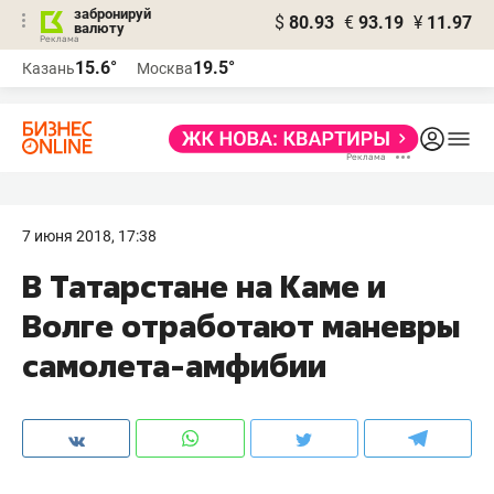
забронируй
$
80.93
€
93.19
¥
11.97
валюту
15.6°
19.5°
Казань
Москва
7 июня 2018, 17:38
В Татарстане на Каме и
Волге отработают маневры
самолета-амфибии