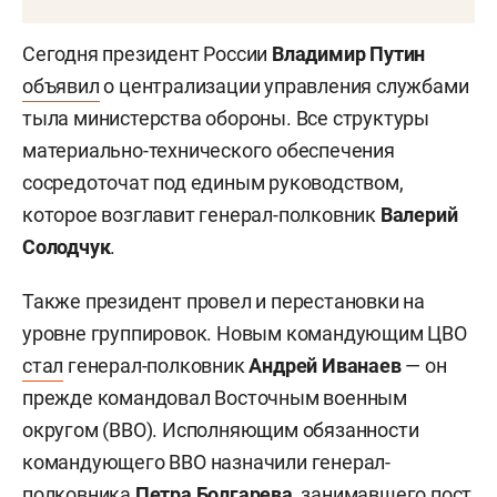
Сегодня президент России
Владимир Путин
объявил
о централизации управления службами
тыла министерства обороны. Все структуры
материально-технического обеспечения
сосредоточат под единым руководством,
которое возглавит генерал-полковник
Валерий
Солодчук
.
Также президент провел и перестановки на
уровне группировок. Новым командующим ЦВО
стал
генерал-полковник
Андрей Иванаев
— он
прежде командовал Восточным военным
округом (ВВО). Исполняющим обязанности
командующего ВВО назначили генерал-
полковника
Петра Болгарева
, занимавшего пост