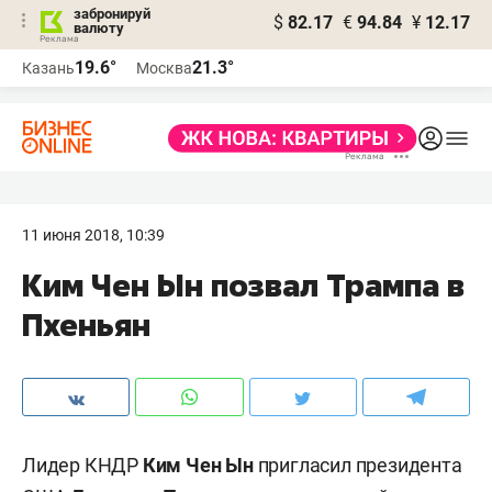
забронируй
$
82.17
€
94.84
¥
12.17
валюту
19.6°
21.3°
Казань
Москва
11 июня 2018, 10:39
Ким Чен Ын позвал Трампа в
Пхеньян
Лидер КНДР
Ким Чен Ын
пригласил президента