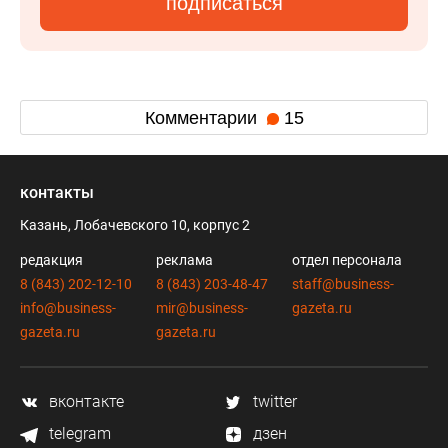
подписаться
Комментарии
15
контакты
Казань, Лобачевского 10, корпус 2
редакция
реклама
отдел персонала
8 (843) 202-12-10
8 (843) 203-48-47
staff@business-
info@business-
mir@business-
gazeta.ru
gazeta.ru
gazeta.ru
вконтакте
twitter
telegram
дзен