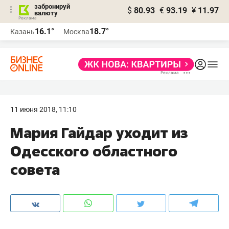
забронируй
$
80.93
€
93.19
¥
11.97
валюту
16.1°
18.7°
Казань
Москва
11 июня 2018, 11:10
Мария Гайдар уходит из
Одесского областного
совета‍